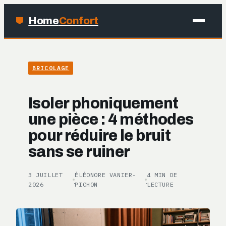
Home
Confort
MAISON
BRICOLAGE
BRICOLAGE
Isoler phoniquement
JARDINAGE
une pièce : 4 méthodes
pour réduire le bruit
DÉCO
sans se ruiner
3 JUILLET
ÉLÉONORE VANIER-
4 MIN DE
·
·
2026
PICHON
LECTURE