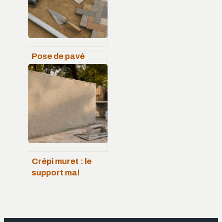
entrée
Pose de pavé
autobloquant : 4
cm de sable et 2 %
de pente pour un
sol stable
Crépi muret : le
support mal
préparé qui ruine
l’adhérence