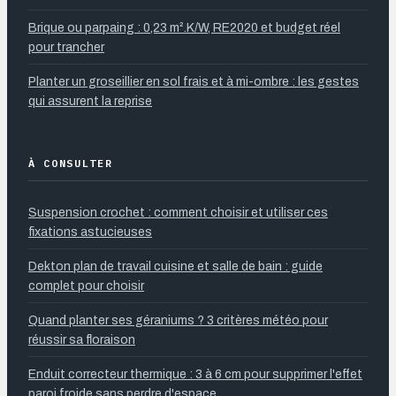
Brique ou parpaing : 0,23 m².K/W, RE2020 et budget réel
pour trancher
Planter un groseillier en sol frais et à mi-ombre : les gestes
qui assurent la reprise
À CONSULTER
Suspension crochet : comment choisir et utiliser ces
fixations astucieuses
Dekton plan de travail cuisine et salle de bain : guide
complet pour choisir
Quand planter ses géraniums ? 3 critères météo pour
réussir sa floraison
Enduit correcteur thermique : 3 à 6 cm pour supprimer l'effet
paroi froide sans perdre d'espace