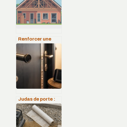
Renforcer une
charpente :
méthodes fiables,
coûts et erreurs à
éviter
Judas de porte :
choisir entre
modèle optique et
numérique pour
sécuriser votre