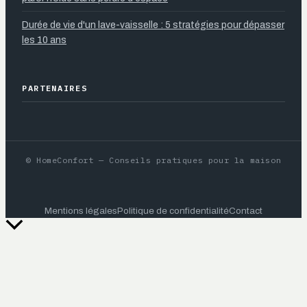
Durée de vie d'un lave-vaisselle : 5 stratégies pour dépasser
les 10 ans
PARTENAIRES
© HomeConfort — Conseils pratiques pour la maison
Mentions légales
Politique de confidentialité
Contact
Retour
en
haut