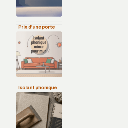
Prix d’une porte
de garage
sectionnelle :
fourchettes,
exemples et choix
malin
Isolant phonique
mince pour mur :
choisir et poser le
bon matériau