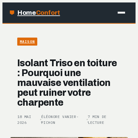
Home
Confort
MAISON
MAISON
BRICOLAGE
Isolant Triso en toiture
JARDINAGE
: Pourquoi une
mauvaise ventilation
DÉCO
peut ruiner votre
charpente
18 MAI
ÉLÉONORE VANIER-
7 MIN DE
·
·
2026
PICHON
LECTURE