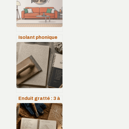
quotidien
Isolant phonique
mince pour mur :
choisir et poser le
bon matériau
Enduit gratté : 3 à
8 heures de
séchage pour une
façade durable et
esthétique