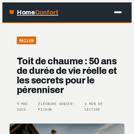
Home
Confort
MAISON
MAISON
BRICOLAGE
Toit de chaume : 50 ans
JARDINAGE
de durée de vie réelle et
les secrets pour le
DÉCO
pérenniser
9 MAI
ÉLÉONORE VANIER-
6 MIN DE
·
·
2026
PICHON
LECTURE