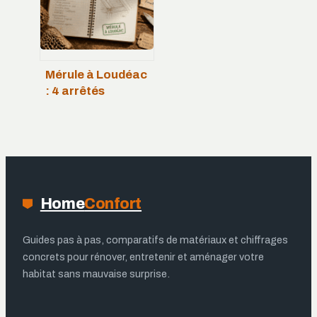
Mérule à Loudéac
: 4 arrêtés
préfectoraux et 3
étapes pour
protéger votre
charpente
Home
Confort
Guides pas à pas, comparatifs de matériaux et chiffrages
concrets pour rénover, entretenir et aménager votre
habitat sans mauvaise surprise.