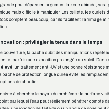
 grande pour dépasser largement la zone abîmée, sera pl
ique mais difficile à manipuler. Les œillets, les ourlets d
stock comptent beaucoup, car ils facilitent l’arrimage et 
tion.
novation : privilégier la tenue dans le temps
de couverture, la bâche subit des manipulations répétée
ent et parfois une exposition prolongée au soleil. Dans 
 élevé
, un traitement anti-UV et une bonne résistance
 bâche de protection longue durée évite les remplacem
rruptions de chantier.
nsiste à chercher le noyau du problème : la surface visib
point par lequel l’eau peut réellement pénétrer compte 
égée, une jonction de faîtage ou un angle de noue peut 