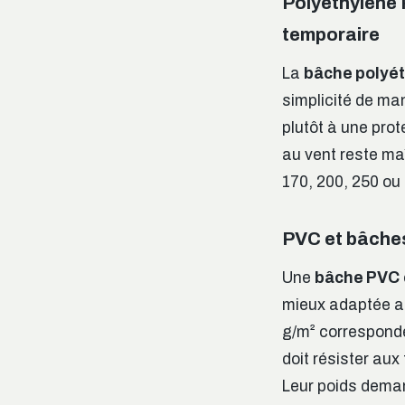
Polyéthylène 
temporaire
La
bâche polyé
simplicité de m
plutôt à une prot
au vent reste m
170, 200, 250 ou 
PVC et bâches
Une
bâche PVC
mieux adaptée a
g/m² corresponde
doit résister au
Leur poids deman