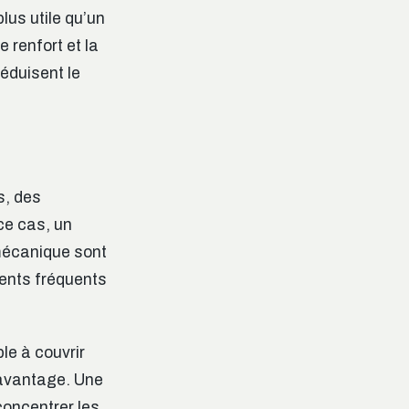
us utile qu’un
e renfort et la
réduisent le
s, des
ce cas, un
 mécanique sont
ents fréquents
le à couvrir
davantage. Une
concentrer les