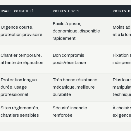
USAGE CONSEILLÉ
POINTS FORTS
POINTS D
Facile à poser,
Urgence courte,
Moins ada
économique, disponible
protection provisoire
et à la l
rapidement
Chantier temporaire,
Bon compromis
Fixation
attente de réparation
poids/résistance
indispen
Protection longue
Très bonne résistance
Plus lour
durée, usage
mécanique, meilleure
manipulat
professionnel
durabilité
techniqu
Sites réglementés,
Sécurité incendie
À choisir
chantiers sensibles
renforcée
exigence