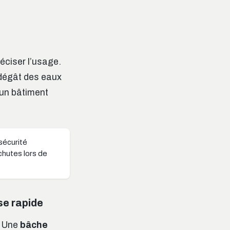
ciser l’usage.
n dégât des eaux
 un bâtiment
sécurité
chutes lors de
se rapide
. Une
bâche