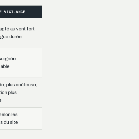
E VIGILANCE
pté au vent fort
ongue durée
 soignée
sable
de, plus coûteuse,
ion plus
e
 selon les
s du site