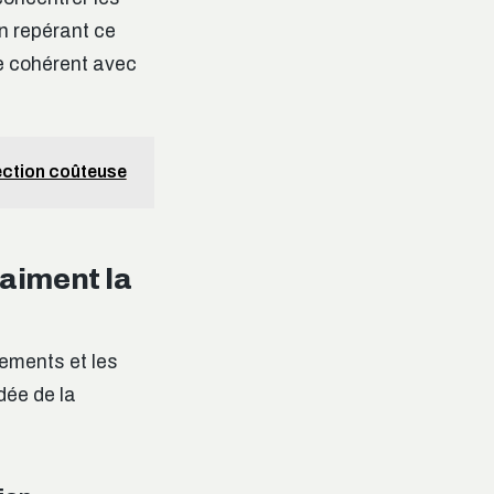
n repérant ce
se cohérent avec
fection coûteuse
aiment la
tements et les
dée de la