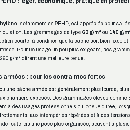
PEHD : léger, économique, pratique en protect
thylène
, notamment en PEHD, est appréciée pour sa lég
anipulation. Les grammages de type
60 g/m²
ou
140 g/m
ection courte, à condition que la bâche soit bien fixée et 
aîtrisée. Pour un usage un peu plus exigeant, des gr
280 g/m² offrent une meilleure tenue.
 armées : pour les contraintes fortes
ou une bâche armée est généralement plus lourde, plus 
ux chantiers exposés. Des grammages élevés comme 5
nt à des usages professionnels ou longue durée, lorsqu
x frottements, aux intempéries répétées et à des tension
de toutefois une pose plus organisée, souvent à plusi