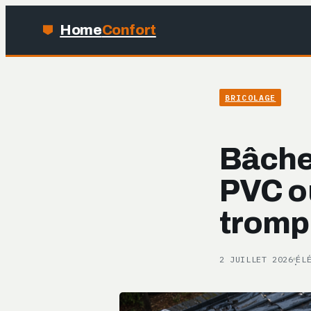
Home
Confort
BRICOLAGE
Bâche 
PVC ou
tromp
2 JUILLET 2026
ÉL
·