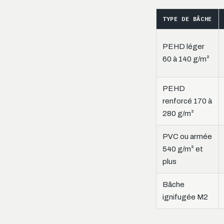
TYPE DE BÂCHE
PEHD léger
60 à 140 g/m²
PEHD
renforcé 170 à
280 g/m²
PVC ou armée
540 g/m² et
plus
Bâche
ignifugée M2